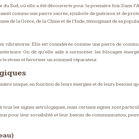
 Sud, où elle a été découverte pour la première fois. Dans l’Anti
déraient comme une pierre sacrée, symbole de guérison et de protect
es de la Grèce, de la Chine et de l’Inde, témoignant de sa popular
s vibratoires. Elle est considérée comme une pierre de communi
ix intérieure. On dit qu’elle aide à surmonter les blocages éner
e le stress et favoriser un sommeil réparateur.
ogiques
ière unique, en fonction de leurs énergies et de leurs besoins sp
à tous les signes astrologiques, mais certains signes sont particu
onnus pour leur sociabilité et leur besoin de communication, peu
eau)