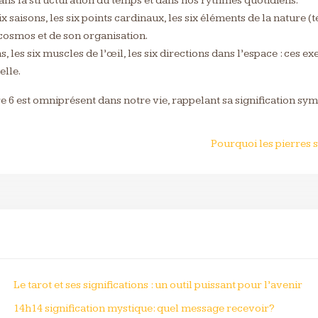
ans la structuration du temps et dans nos rythmes quotidiens.
six saisons, les six points cardinaux, les six éléments de la nature (
cosmos et de son organisation.
ens, les six muscles de l’œil, les six directions dans l’espace : ce
elle.
re 6 est omniprésent dans notre vie, rappelant sa signification s
?
Pourquoi les pierres 
Le tarot et ses significations : un outil puissant pour l’avenir
14h14 signification mystique: quel message recevoir?