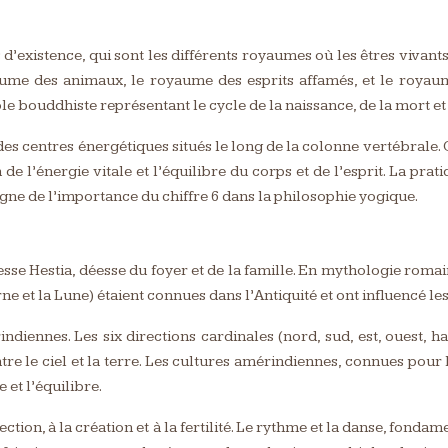
 d’existence, qui sont les différents royaumes où les êtres vivant
me des animaux, le royaume des esprits affamés, et le royaume 
le bouddhiste représentant le cycle de la naissance, de la mort et 
, des centres énergétiques situés le long de la colonne vertébrale
 de l’énergie vitale et l’équilibre du corps et de l’esprit. La prat
igne de l’importance du chiffre 6 dans la philosophie yogique.
sse Hestia, déesse du foyer et de la famille. En mythologie romaine
rne et la Lune) étaient connues dans l’Antiquité et ont influencé 
ndiennes. Les six directions cardinales (nord, sud, est, ouest, h
re le ciel et la terre. Les cultures amérindiennes, connues pour 
et l’équilibre.
rfection, à la création et à la fertilité. Le rythme et la danse, fond