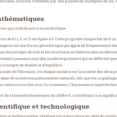
 africaine, souvent rythmées par des pulsations multiples de six, 
mathématiques
ntes qui contribuent à sa symbolique.
es de 6 (1, 2, et 3) est égale à 6. Cette propriété unique fait de 
hexagone est une forme géométrique qui apparaît fréquemment dan
ans les pavages de sols et les structures architecturales modernes
remiers jumeaux sont des nombres premiers qui ne diffèrent que 
s concepts de dualité et d’équilibre.
La suite de Fibonacci, où chaque nombre est la somme des deux précéden
 dans de nombreux phénomènes naturels, tels que les coquillages, le
qui renforce son lien avec la croissance, l’harmonie et la perfection
de la beauté intrinsèques du chiffre 6, contribuant à sa significa
ientifique et technologique
fique et technologique, révélant son importance au-delà du symbo