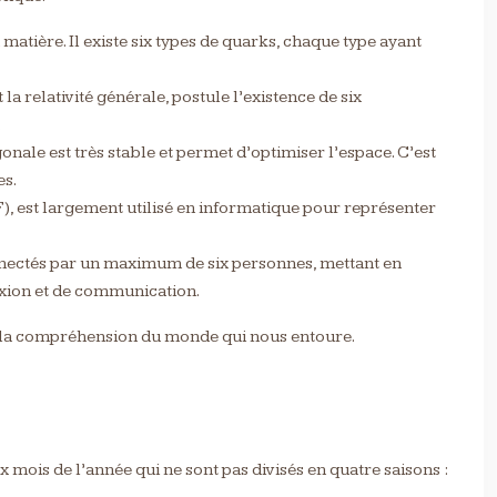
 matière. Il existe six types de quarks, chaque type ayant
 la relativité générale, postule l’existence de six
.
onale est très stable et permet d’optimiser l’espace. C’est
es.
 F), est largement utilisé en informatique pour représenter
onnectés par un maximum de six personnes, mettant en
exion et de communication.
ur la compréhension du monde qui nous entoure.
ix mois de l’année qui ne sont pas divisés en quatre saisons :