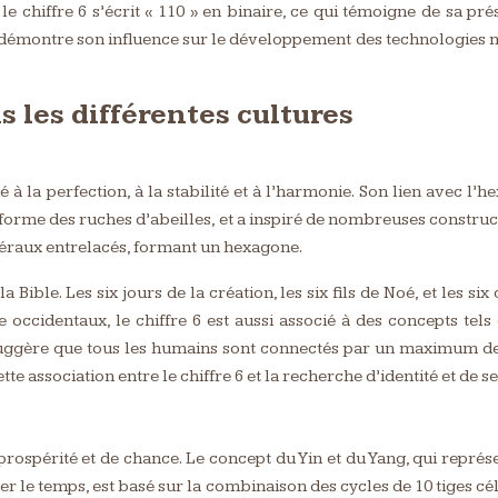
et, le chiffre 6 s’écrit « 110 » en binaire, ce qui témoigne de sa 
ire démontre son influence sur le développement des technologie
s les différentes cultures
ié à la perfection, à la stabilité et à l’harmonie. Son lien avec l
orme des ruches d’abeilles, et a inspiré de nombreuses construct
atéraux entrelacés, formant un hexagone.
 Bible. Les six jours de la création, les six fils de Noé, et les
ure occidentaux, le chiffre 6 est aussi associé à des concepts tel
i suggère que tous les humains sont connectés par un maximum de
te association entre le chiffre 6 et la recherche d’identité et de se
 prospérité et de chance. Le concept du Yin et du Yang, qui représen
er le temps, est basé sur la combinaison des cycles de 10 tiges cél