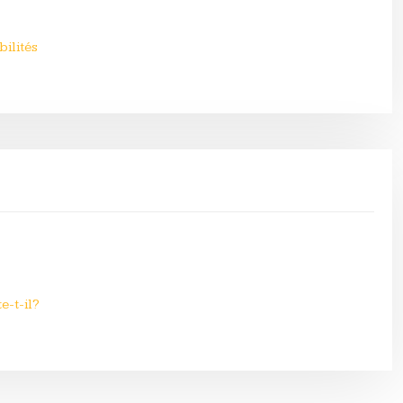
bilités
e-t-il?