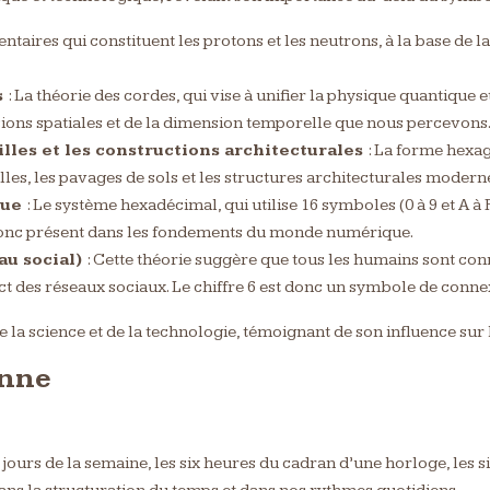
ntaires qui constituent les protons et les neutrons, à la base de la
s
: La théorie des cordes, qui vise à unifier la physique quantique et
ions spatiales et de la dimension temporelle que nous percevons
illes et les constructions architecturales
: La forme hexag
illes, les pavages de sols et les structures architecturales modern
que
: Le système hexadécimal, qui utilise 16 symboles (0 à 9 et A à
t donc présent dans les fondements du monde numérique.
au social)
: Cette théorie suggère que tous les humains sont c
t des réseaux sociaux. Le chiffre 6 est donc un symbole de conn
e la science et de la technologie, témoignant de son influence s
enne
x jours de la semaine, les six heures du cadran d’une horloge, les s