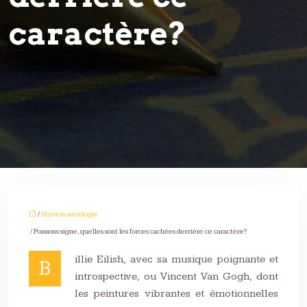
caractère?
/
Univers astrologie
/ Poissons signe, quelles sont les forces cachées derrière ce caractère?
illie Eilish, avec sa musique poignante et
B
introspective, ou Vincent Van Gogh, dont
les peintures vibrantes et émotionnelles