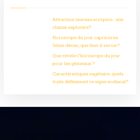
Attraction taureau scorpion : une
chimie explosive?
Horoscope du jour capricorne
3ème décan, que faut-il savoir?
Que révèle l’horoscope du jour
pour les gémeaux ?
Caractéristiques sagittaire, quels
traits définissent ce signe zodiacal?