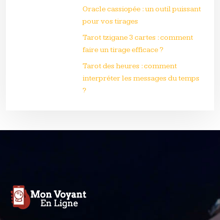
Oracle cassiopée : un outil puissant
pour vos tirages
Tarot tzigane 3 cartes : comment
faire un tirage efficace ?
Tarot des heures : comment
interpréter les messages du temps
?