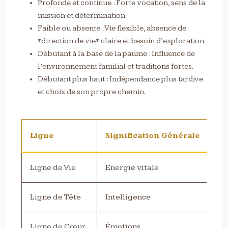
Profonde et continue : Forte vocation, sens de la
mission et détermination.
Faible ou absente : Vie flexible, absence de
*direction de vie* claire et besoin d’exploration.
Débutant à la base de la paume : Influence de
l’environnement familial et traditions fortes.
Débutant plus haut : Indépendance plus tardive
et choix de son propre chemin.
Ligne
Signification Générale
In
Ligne de Vie
Energie vitale
Vi
Ligne de Tête
Intelligence
Log
Ligne de Cœur
Émotions
Rel