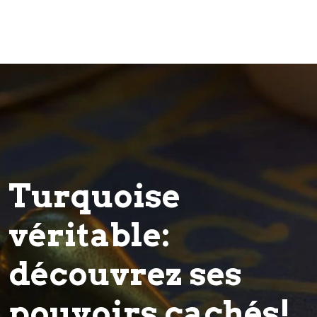
Turquoise
véritable:
découvrez ses
pouvoirs cachés!