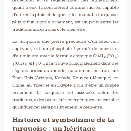
protection et la régénération. Les Amérindiens,
quant à eux, la considèrent comme sacrée, capable
d’attirer la pluie et de guérir les maux. La turquoise,
plus qu’un simple ornement, est un pont entre les
traditions ancestrales et le bien-être.
La turquoise, une pierre précieuse d’un bleu-vert
captivant, est un phosphate hydraté de cuivre et
d’aluminium, avec la formule chimique CuAl
(PO
)
6
4
(OH)
·4H
O. On la trouve principalement dans des
4
8
2
régions arides du monde, notamment en Iran, aux
États-Unis (Arizona, Nevada, Nouveau-Mexique), en
Chine, au Tibet et en Égypte. Loin d’être un simple
ornement, la turquoise est associée, selon les
traditions, à des propriétés énergétiques ancestrales
qui influenceraient positivement le bien-être.
Histoire et symbolisme de la
turquoise : un héritage