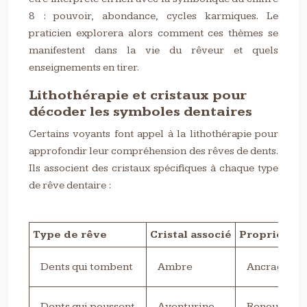
8 : pouvoir, abondance, cycles karmiques. Le
praticien explorera alors comment ces thèmes se
manifestent dans la vie du rêveur et quels
enseignements en tirer.
Lithothérapie et cristaux pour
décoder les symboles dentaires
Certains voyants font appel à la lithothérapie pour
approfondir leur compréhension des rêves de dents.
Ils associent des cristaux spécifiques à chaque type
de rêve dentaire :
Type de rêve
Cristal associé
Propriétés
Dents qui tombent
Ambre
Ancrage, co
Dents qui poussent
Aventurine
Renouveau, 