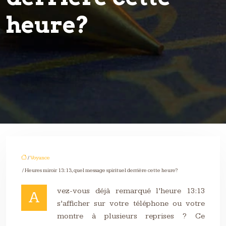
heure?
/
Voyance
/ Heures miroir 13:13, quel message spirituel derrière cette heure?
vez-vous déjà remarqué l’heure 13:13
A
s’afficher sur votre téléphone ou votre
montre à plusieurs reprises ? Ce