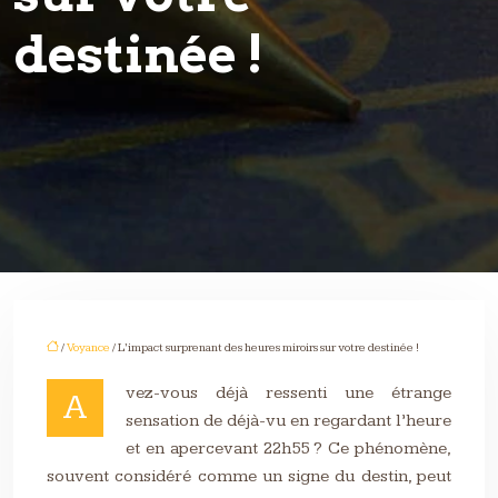
destinée !
/
Voyance
/ L’impact surprenant des heures miroirs sur votre destinée !
vez-vous déjà ressenti une étrange
A
sensation de déjà-vu en regardant l’heure
et en apercevant 22h55 ? Ce phénomène,
souvent considéré comme un signe du destin, peut