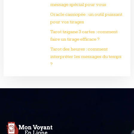
message spécial pour vous
Oracle cassiopée : un outil puissant
pour vos tirages
Tarot tzigane 3 cartes : comment
faire un tirage efficace ?
Tarot des heures : comment
interpréter les messages du temps
?